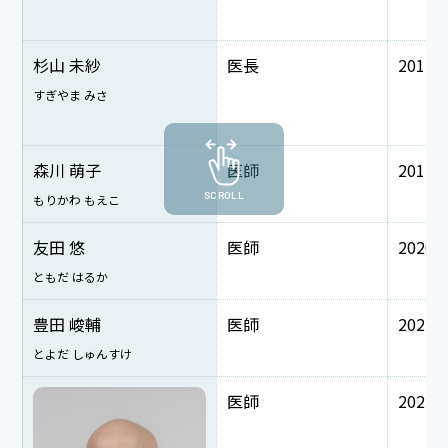
杉山 未紗
医長
2015
すぎやま みさ
森川 萌子
医師
2017
SCROLL
もりかわ もえこ
友田 悠
医師
2020
ともだ はるか
豊田 峻輔
医師
2021
とよだ しゅんすけ
医師
2022