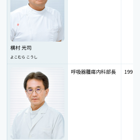
横村 光司
よこむら こうし
呼吸器腫瘍内科部長
1997