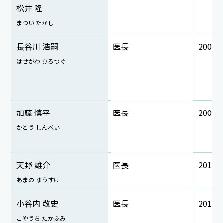
松井 隆
まつい たかし
長谷川 浩嗣
医長
2000
はせがわ ひろつぐ
加藤 慎平
医長
2008
かとう しんぺい
天野 雄介
医長
2010
あまの ゆうすけ
小谷内 敬史
医長
2011
こやうち たかふみ