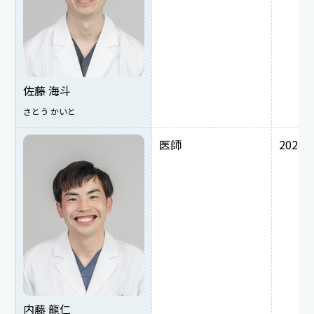
佐藤 海斗
さとう かいと
医師
2024
内藤 龍仁