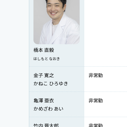
橋本 直毅
はしもと なおき
金子 寛之
非常勤
かねこ ひろゆき
亀澤 亜衣
非常勤
かめざわ あい
竹内 晋太郎
非常勤