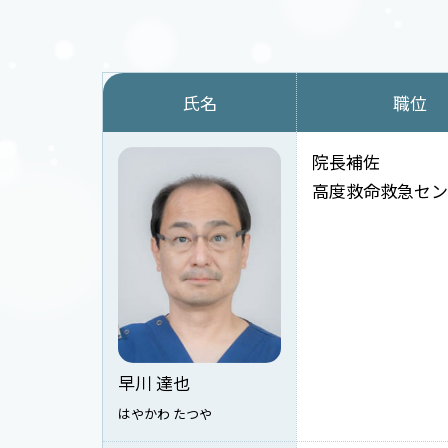
氏名
職位
院長補佐
高度救命救急セン
早川 達也
はやかわ たつや