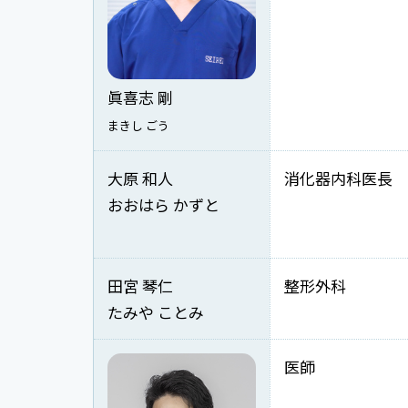
眞喜志 剛
まきし ごう
大原 和人
消化器内科医長
おおはら かずと
田宮 琴仁
整形外科
たみや ことみ
医師