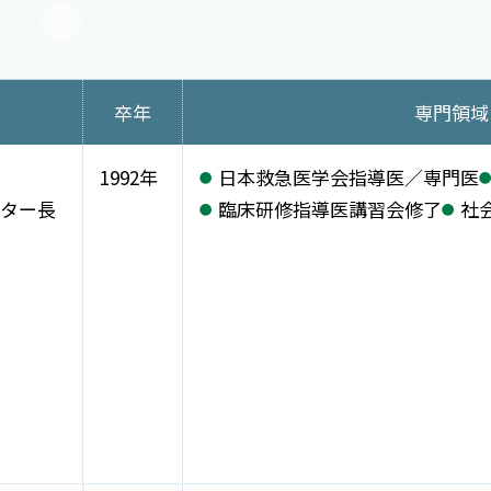
卒年
専門領域
1992年
日本救急医学会指導医／専門医
ター長
臨床研修指導医講習会修了
社