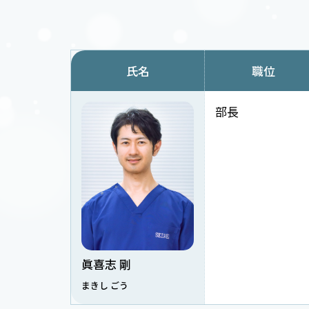
氏名
職位
部長
眞喜志 剛
まきし ごう