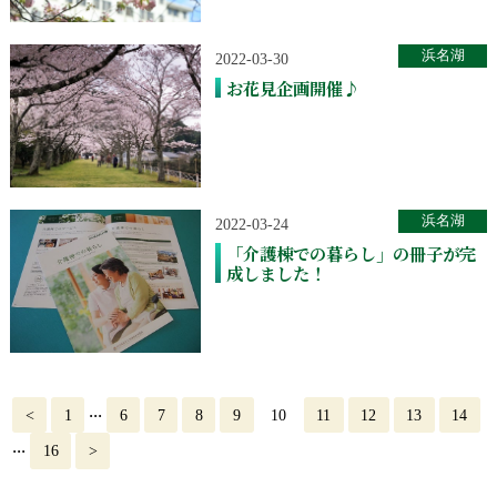
浜名湖
2022-03-30
お花見企画開催♪
浜名湖
2022-03-24
「介護棟での暮らし」の冊子が完
成しました！
...
<
1
6
7
8
9
10
11
12
13
14
...
16
>