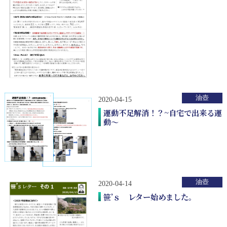
油壺
2020-04-15
運動不足解消！？~自宅で出来る運
動～
油壺
2020-04-14
笹’ｓ レター始めました。