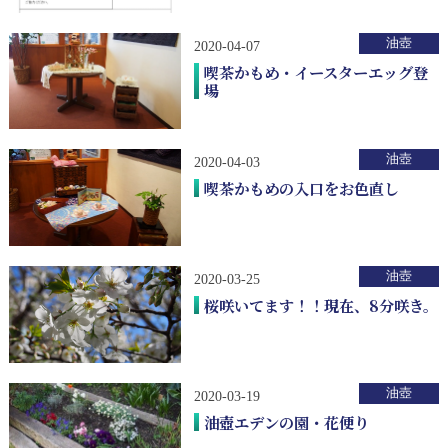
油壺
2020-04-07
喫茶かもめ・イースターエッグ登
場
油壺
2020-04-03
喫茶かもめの入口をお色直し
油壺
2020-03-25
桜咲いてます！！現在、8分咲き。
油壺
2020-03-19
油壺エデンの園・花便り