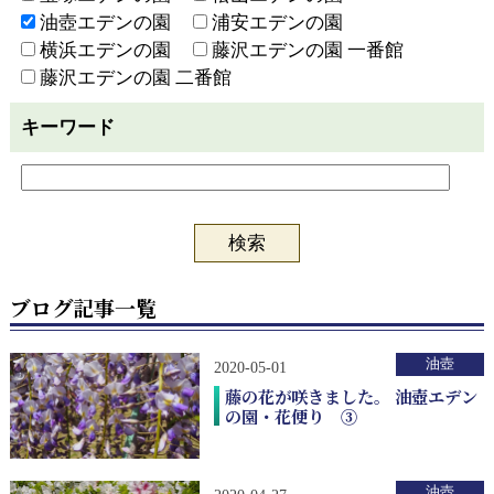
油壺エデンの園
浦安エデンの園
横浜エデンの園
藤沢エデンの園 一番館
藤沢エデンの園 二番館
キーワード
ブログ記事一覧
油壺
2020-05-01
藤の花が咲きました。 油壺エデン
の園・花便り ③
油壺