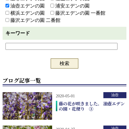
油壺エデンの園
浦安エデンの園
横浜エデンの園
藤沢エデンの園 一番館
藤沢エデンの園 二番館
キーワード
ブログ記事一覧
油壺
2020-05-01
藤の花が咲きました。 油壺エデン
の園・花便り ③
油壺