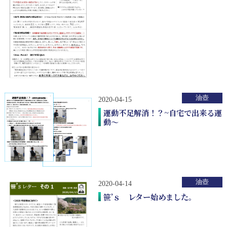
油壺
2020-04-15
運動不足解消！？~自宅で出来る運
動～
油壺
2020-04-14
笹’ｓ レター始めました。