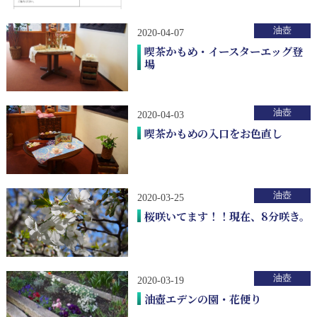
油壺
2020-04-07
喫茶かもめ・イースターエッグ登
場
油壺
2020-04-03
喫茶かもめの入口をお色直し
油壺
2020-03-25
桜咲いてます！！現在、8分咲き。
油壺
2020-03-19
油壺エデンの園・花便り