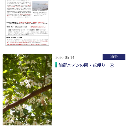
油壺
2020-05-14
油壺エデンの園・花便り ④