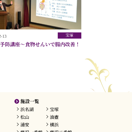
宝塚
2-13
予防講座～食物せんいで腸内改善！
施設一覧
浜名湖
宝塚
松山
油壺
浦安
横浜