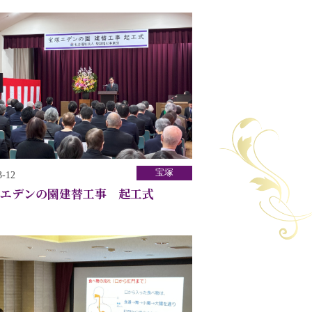
宝塚
3-12
エデンの園建替工事 起工式