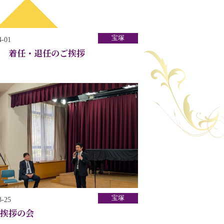
宝塚
4-01
 着任・退任のご挨拶
宝塚
3-25
挨拶の会