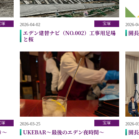
宝塚
宝塚
2026-04-02
2026-0
エデン建替ナビ（NO.002）工事用足場
園長
と桜
宝塚
宝塚
2026-03-25
2026-0
き～
UKEBAR～最後のエデン夜時間～
園長