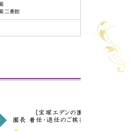
園
園 二番館