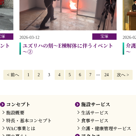
宝塚
宝塚
2026-03-12
2026-0
ント
ユズリハの刻～E棟解体に伴うイベント
介護
～②
～
...
<
前へ
1
2
3
4
5
6
7
24
次へ
>
コンセプト
施設サービス
施設概要
生活サービス
特長・基本コンセプト
食事サービス
WAC事業とは
介護・健康管理サービス