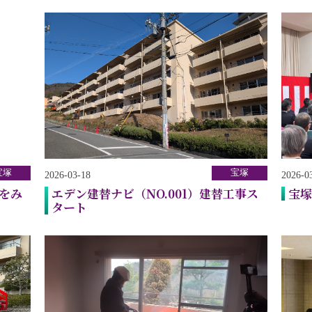
宝塚
宝塚
2026-03-18
2026-0
園をみ
エデン建替ナビ（NO.001）建替工事ス
宝塚
タート