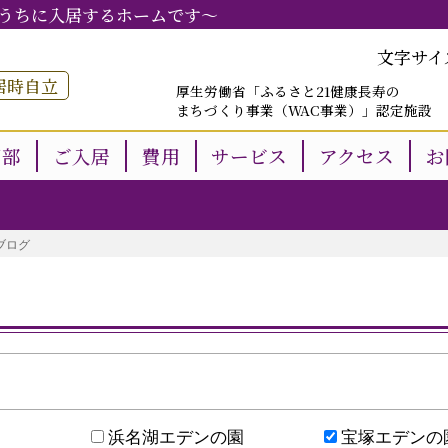
うちに入居するホームです～
文字サイ
居時自立
厚生労働省「ふるさと21健康長寿の
まちづくり事業（WAC事業）」認定施設
用部
ご入居
費用
サービス
アクセス
お
ブログ
浜名湖エデンの園
宝塚エデンの