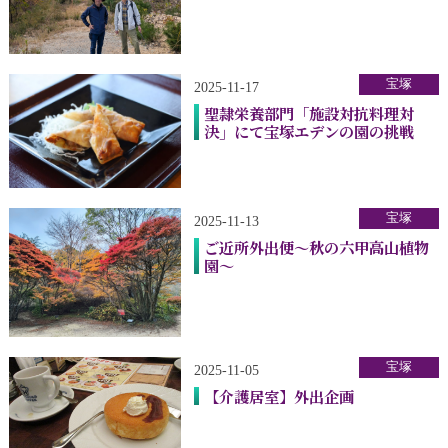
宝塚
2025-11-17
聖隷栄養部門「施設対抗料理対
決」にて宝塚エデンの園の挑戦
宝塚
2025-11-13
ご近所外出便～秋の六甲高山植物
園～
宝塚
2025-11-05
【介護居室】外出企画