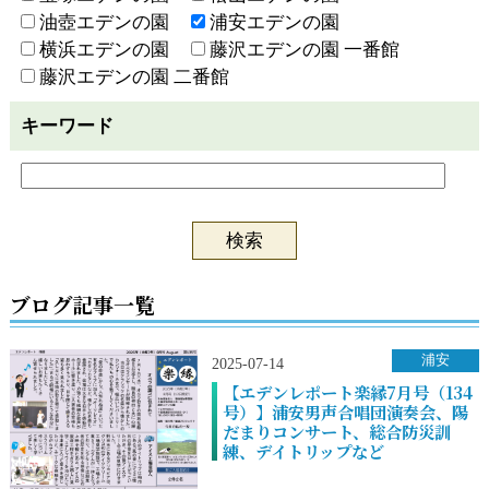
油壺エデンの園
浦安エデンの園
横浜エデンの園
藤沢エデンの園 一番館
藤沢エデンの園 二番館
キーワード
ブログ記事一覧
浦安
2025-07-14
【エデンレポート楽縁7月号（134
号）】浦安男声合唱団演奏会、陽
だまりコンサート、総合防災訓
練、デイトリップなど