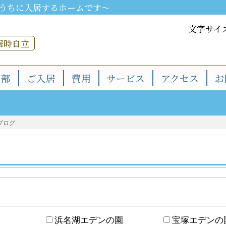
うちに入居するホームです～
文字サイ
居時自立
用部
ご入居
費用
サービス
アクセス
お
ブログ
浜名湖エデンの園
宝塚エデンの