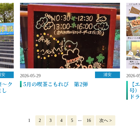
浦安
浦安
2026-05-29
2026-0
祭～ク
5月の喫茶こもれび 第2弾
【エ
まし
号）
ドラ
...
1
2
3
4
5
16
次へ
>