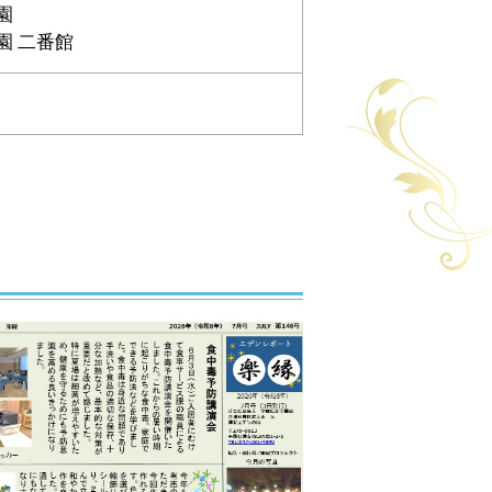
園
園 二番館