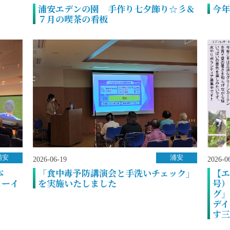
浦安エデンの園 手作り七夕飾り☆彡＆
今年
７月の喫茶の看板
浦安
浦安
2026-06-19
2026-0
日本
「食中毒予防講演会と手洗いチェック」
【エ
ューイ
を実施いたしました
号）
グ」
デイ
す三