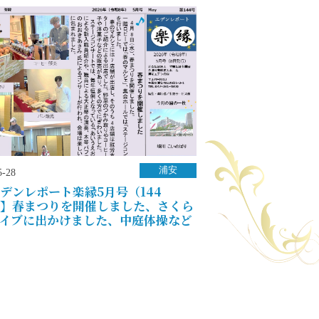
浦安
5-28
デンレポート楽縁5月号（144
】春まつりを開催しました、さくら
イブに出かけました、中庭体操など