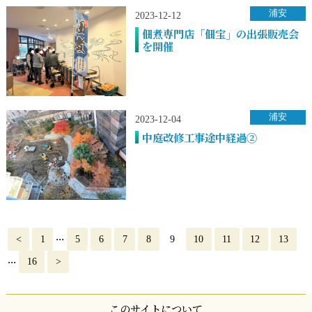
浦安
2023-12-12
佃煮専門店「佃宝」の出張販売会
を開催
浦安
2023-12-04
中庭改修工事途中経過②
...
<
1
5
6
7
8
9
10
11
12
13
...
16
>
このサイトについて