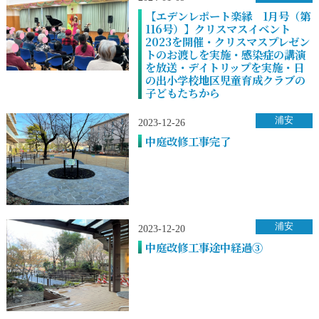
【エデンレポート楽縁 1月号（第
116号）】クリスマスイベント
2023を開催・クリスマスプレゼン
トのお渡しを実施・感染症の講演
を放送・デイトリップを実施・日
の出小学校地区児童育成クラブの
子どもたちから
浦安
2023-12-26
中庭改修工事完了
浦安
2023-12-20
中庭改修工事途中経過③