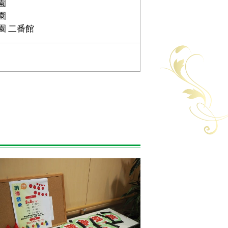
園
園
園 二番館