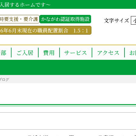
入居するホームです～
時要支援・要介護
かながわ認証取得施設
文字サイズ
26年6月末現在の職員配置割合 1.5：1
用部
ご入居
費用
サービス
アクセス
お
ブログ