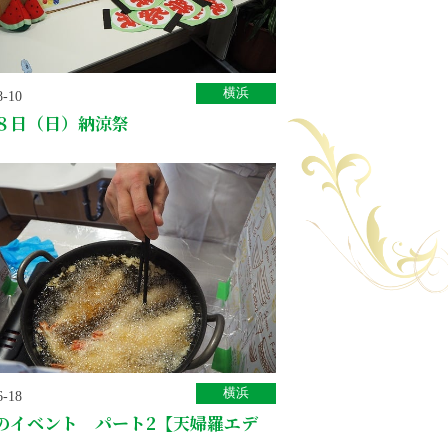
横浜
8-10
８日（日）納涼祭
横浜
6-18
のイベント パート2【天婦羅エデ