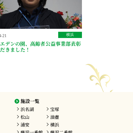
横浜
4-21
エデンの園、高齢者公益事業部表彰
だきました！
施設一覧
浜名湖
宝塚
松山
油壺
浦安
横浜
藤沢
一番館
藤沢
二番館