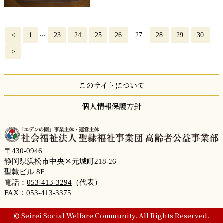
...
<
1
23
24
25
26
27
28
29
30
>
このサイトについて
個人情報保護方針
〒430-0946
静岡県浜松市中央区元城町218-26
聖隷ビル 8F
電話：
053-413-3294
（代表）
FAX：053-413-3375
© Seirei Social Welfare Community. All Rights Reserved.