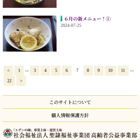
６月の新メニュー！①
2024-07-25
...
...
<
1
3
4
5
6
7
8
9
10
11
22
>
このサイトについて
個人情報保護方針