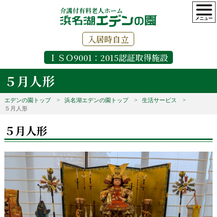
介護付有料老人ホーム
入居時自立
ＩＳＯ9001：2015認証取得施設
５月人形
エデンの園トップ
浜名湖エデンの園トップ
生活サービス
５月人形
５月人形