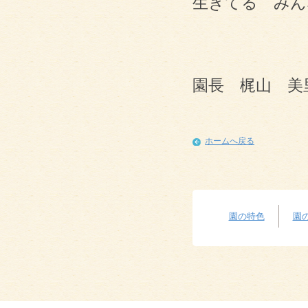
生きてる みん
園長 梶山 美
ホームへ戻る
園の特色
園