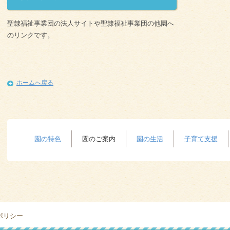
聖隷福祉事業団の法人サイトや聖隷福祉事業団の他園へ
のリンクです。
ホームへ戻る
園の特色
園のご案内
園の生活
子育て支援
ポリシー