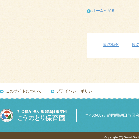
ホームへ戻る
園の特色
園
このサイトについて
プライバシーポリシー
〒438-0077 静岡県磐田市国府台84
Copyright (C) Seirei Soc