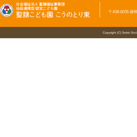
〒438-0035 静
Copyright (C) Seirei Soc