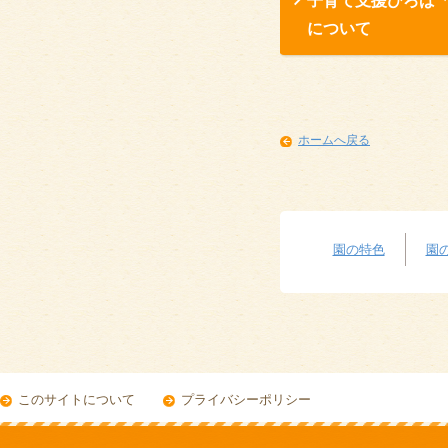
子育て支援ひろば
について
ホームへ戻る
園の特色
園
このサイトについて
プライバシーポリシー