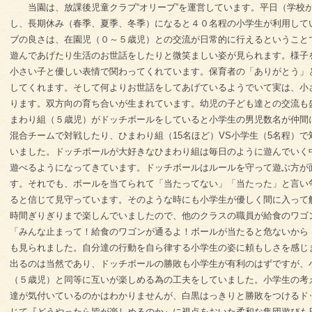
当園は、放課後児童クラブ“オリーブ”を運営しています。平日（学校が
し、長期休み（春季、夏季、冬季）になると４０名程の小学生が利用して
ブの良さは、在園児（０～５歳児）との交流が日常的に行えるということ
遊んであげたり生活のお世話をしたりと微笑ましい姿が見られます。様子
小さい子と優しい表情で関わってくれています。保育者の「ありがとう」
してくれます。そして何よりお世話をしてあげているようでいて実は、小
ります。双方向の育ち合いが生まれています。幼児の子ども達との交流も
まわり組（５歳児）がドッチボールをしていると小学生の男児数名が仲間
混合チームで対戦したり、ひまわり組（15名ほど）VS小学生（5名程）
いました。ドッチボールが大好きなひまわり組は毎日のように遊んでいく
遊べるようになってきています。ドッチボールはルールを守って遊ぶ方が
す。それでも、ボールを当てられて「当たってない」「当たった」と言い
ると信じて見守っています。そのような時にも小学生が優しく間に入って
時間ぎりぎりまで楽しんでいましたので、他のクラスの職員が給食のワゴ
「みんな止まって！給食のワゴンが通るよ！ボールが当たると危ないから
も見られました。自分達の行動を自ら律する小学生の姿に頼もしさを感じ
出るのは当然であり、ドッチボールの勝敗も小学生が有利のはずですが、
（５歳児）と同等に互いが楽しめる為の工夫をしていました。小学生の考
達が気付いているのかはわかりませんが、白黒はっきりと勝敗をつけるド
じて『どうやったら皆が楽しめるのか』に視点をおいた柔和な集団遊びも