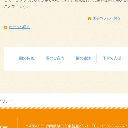
ことでしょう。
園長コラムへ戻る
ホームへ戻る
園の特色
園のご案内
園の生活
子育て支援
ポリシー
〒438-0035 静岡県磐田市東新屋271-3 TEL：0538-35-8567 / F