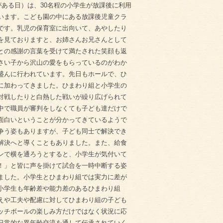
ある日）は、30名程の小学生が放課後に利用
います。こども園の中にある放課後児童クラ
です。乳児の保育室に出向いて、あやしたり
を見ておりますと、お姉さんお兄さんとして
との感謝の言葉を受けて満たされた笑顔も返
さい子から沢山の愛をもらっているのがわか
盛んに行われています。先日もホールで、ひ
に加わってきました。ひまわり組と小学生の
で対戦したりと白熱した戦いが繰り広げられて
中で職員が審判をしなくても子ども達だけで
面白いということが分かってきているようで
争う姿もありますが、子ども同士で解決でき
解決へと導くこともありました。また、給食
ンで横を通ろうとすると、小学生が気付いて
！」と皆に声を掛けて試合を一時中断する姿
ました。小学生とひまわり組では実力に差が
小学生も年齢差や能力差のあるひまわり組
えや工夫や配慮に対してひまわり組の子ども
ッチボールの楽しみ方だけではなく状況に応
日常的な異年齢交流を通して伝承されていく