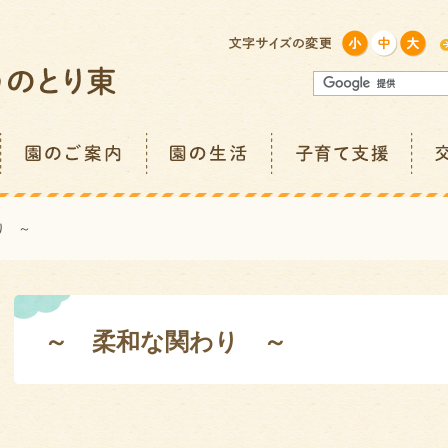
り ～
～ 柔和な関わり ～