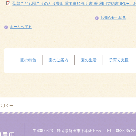
聖隷こども園こうのとり豊田 重要事項説明書 兼 利用契約書 (PDF : 347.
お知らせへ戻る
ホームへ戻る
園の特色
園のご案内
園の生活
子育て支援
ポリシー
〒438-0823 静岡県磐田市下本郷1055 TEL：0538-35-2523 