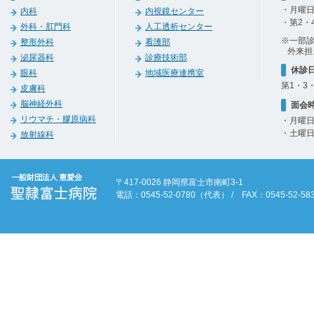
・月曜日
内科
内視鏡センター
・第2・
外科・肛門科
人工透析センター
※一部
整形外科
看護部
外来担
泌尿器科
診療技術部
休診
眼科
地域医療連携室
第1・3
皮膚科
脳神経外科
面会
リウマチ・膠原病科
・月曜日
・土曜日
放射線科
〒417-0026 静岡県富士市南町3-1
電話：0545-52-0780（代表） / FAX：0545-52-58