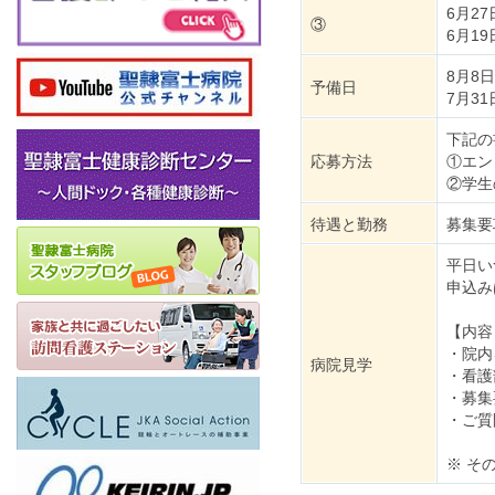
6月2
③
6月1
8月8
予備日
7月3
下記の
応募方法
①エン
②学生
待遇と勤務
募集要
平日い
申込み
【内容
・院内
病院見学
・看護
・募集
・ご質
※ そ