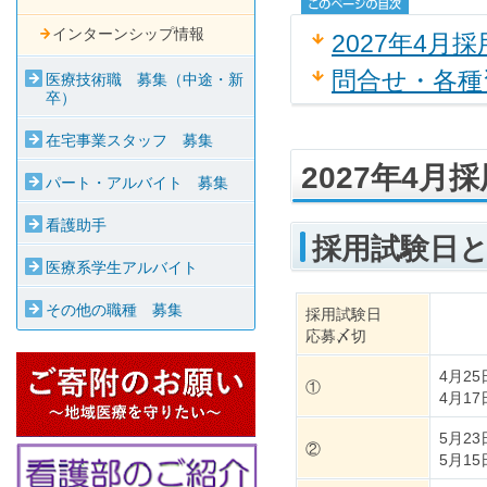
インターンシップ情報
2027年4月
問合せ・各種
医療技術職 募集（中途・新
卒）
在宅事業スタッフ 募集
2027年4月
パート・アルバイト 募集
看護助手
採用試験日
医療系学生アルバイト
その他の職種 募集
採用試験日
応募〆切
4月2
①
4月1
5月2
②
5月1