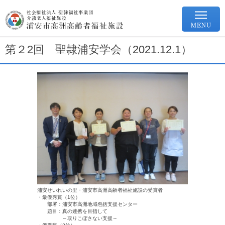
第２2回 聖隷浦安学会（2021.12.1）
浦安せいれいの里・浦安市高洲高齢者福祉施設の受賞者
・最優秀賞（1位）
部署：浦安市高洲地域包括支援センター
題目：真の連携を目指して
～取りこぼさない支援～