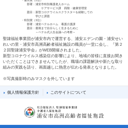
・優秀賞（2位）
部署：浦安市特別養護老人ホーム
ケアサービス課 四階・健康管理室
題目：新型コロナウイルスクラスターを経験しての
学びと課題
・特別賞（3位）
部署：浦安ベテルホーム 看護介護課
題目：最期まで自分らしく生きるために
～ベテル式人生会議への考察～
聖隷福祉事業団が浦安市内で運営する、浦安エデンの園・浦安せい
れいの里・浦安市高洲高齢者福祉施設の職員が一堂に会し、『第２
２回聖隷浦安学会』がWEB開催されました。
新型コロナウイルス感染症の影響により、地域の皆様に直接お聞き
いただくことはできませんでしたが、職場の課題解決や新たな取り
組みの実践を語り、画面越しに熱意が伝わる発表となりました。
※写真撮影時のみマスクを外しています
個人情報保護方針
このサイトについて