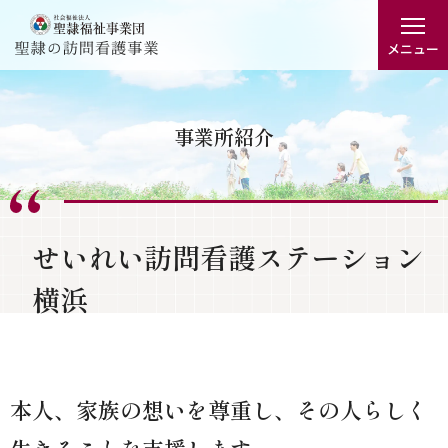
グ
本
ロ
フ
ロ
文
ー
ッ
メニュー
ー
へ
カ
タ
バ
ル
ー
ル
ナ
へ
事業所紹介
ナ
ビ
ビ
ゲ
ゲ
ー
ー
シ
せいれい訪問看護ステーション
シ
ョ
横浜
ョ
ン
ン
へ
へ
本人、家族の想いを尊重し、その人らしく