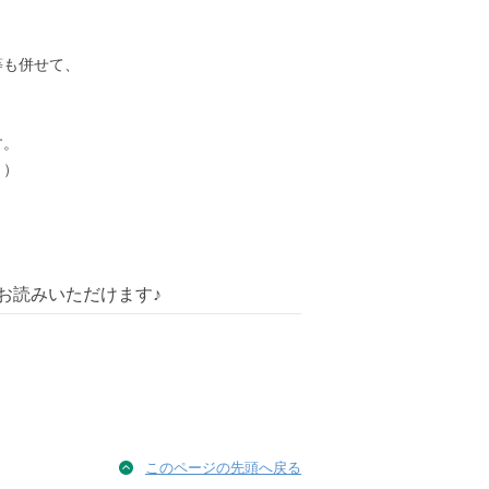
等も併せて、
す。
。）
お読みいただけます♪
このページの先頭へ戻る