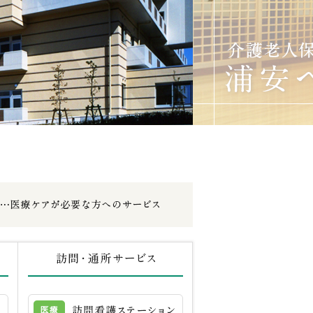
ケアプランセンター
訪問看護ステーション