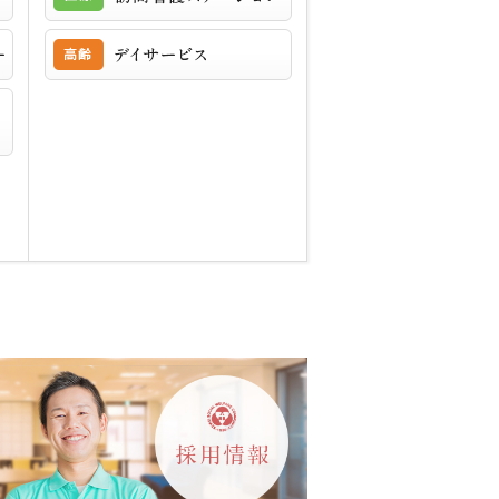
地域包括支援センター
デイサービス
障害者相談支援事業所