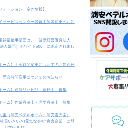
リテーション 空き情報】
イサービスセンター設置主体等変更のお知
聖隷福祉事業団は、「健康経営優良法人
模法人部門）ホワイト500」に認定されまし
ホーム】面会時間変更についてのお知らせ
】面会時間変更についてのお知らせ
ホーム】通所リハビリ 運転手 募集
ホーム】作業療法士・理学療法士 募集
の里（浦安ベテルホーム・浦安愛光園）
“社員いきいき!元気な会社”宣言企業」に登
2025.6.11）