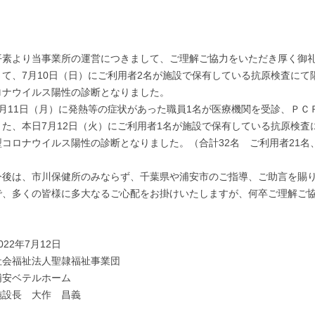
平素より当事業所の運営につきまして、ご理解ご協力をいただき厚く御
さて、7月10日（日）にご利用者2名が施設で保有している抗原検査に
ロナウイルス陽性の診断となりました。
7月11日（月）に発熱等の症状があった職員1名が医療機関を受診、Ｐ
また、本日7月12日（火）にご利用者1名が施設で保有している抗原検
型コロナウイルス陽性の診断となりました。（合計32名 ご利用者21名
今後は、市川保健所のみならず、千葉県や浦安市のご指導、ご助言を賜
で、多くの皆様に多大なるご心配をお掛けいたしますが、何卒ご理解ご
022年7月12日
社会福祉法人聖隷福祉事業団
浦安ベテルホーム
施設長 大作 昌義