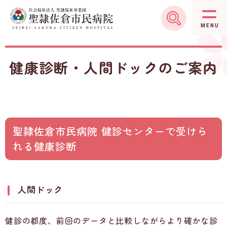
グ
本
ロ
フ
ロ
文
ー
ッ
MENU
ー
へ
カ
タ
バ
ル
ー
健康診断・人間ドックのご案内
ル
ナ
へ
ナ
ビ
ビ
ゲ
ゲ
ー
ー
シ
聖隷佐倉市民病院 健診センターで受けら
シ
ョ
れる健康診断
ョ
ン
ン
へ
へ
人間ドック
健診の都度、前回のデータと比較しながらより確かな診