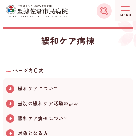
グ
本
ロ
フ
ロ
文
ー
ッ
MENU
ー
へ
カ
タ
バ
ル
ー
緩和ケア病棟
ル
ナ
へ
ナ
ビ
ビ
ゲ
ゲ
ー
ページ内目次
ー
シ
シ
ョ
緩和ケアについて
ョ
ン
ン
へ
当院の緩和ケア活動の歩み
へ
緩和ケア病棟について
対象となる方