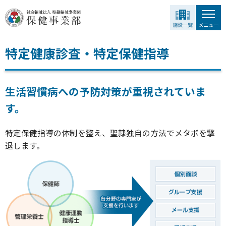
グ
本
ロ
フ
ロ
文
ー
ッ
ー
へ
カ
タ
バ
ル
ー
特定健康診査・特定保健指導
ル
ナ
へ
ナ
ビ
ビ
ゲ
生活習慣病への予防対策が重視されていま
ゲ
ー
ー
シ
す。
シ
ョ
ョ
ン
特定保健指導の体制を整え、聖隷独自の方法でメタボを撃
ン
へ
退します。
へ