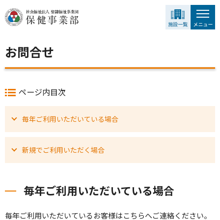
グ
本
ロ
フ
ロ
文
ー
ッ
ー
へ
カ
タ
バ
ル
ー
お問合せ
ル
ナ
へ
ナ
ビ
ビ
ゲ
ゲ
ー
ページ内目次
ー
シ
シ
ョ
毎年ご利用いただいている場合
ョ
ン
ン
へ
へ
新規でご利用いただく場合
毎年ご利用いただいている場合
毎年ご利用いただいているお客様はこちらへご連絡ください。