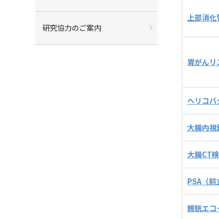
上部消化
研究協力のご案内
胃がんリ
ヘリコバ
大腸内視
大腸CT
PSA（
膀胱エコ