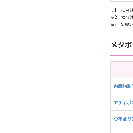
※1 検査
※2 検査
※3 50
メタボ
内臓脂肪
アディポ
心不全リス