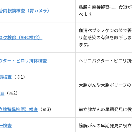
粘膜を直接観察し、食道が
管内視鏡検査（胃カメラ）
べます。
血清ペプシノゲンの値で萎
スク検診（ABC検診）
リ菌感染の有無を診断しま
ます。
クター・ピロリ抗体検査
ヘリコバクター・ピロリ抗
鏡検査
（※1）
大腸がんや大腸ポリープの
検査
（※2）
前立腺特異抗原）検査
（※3）
前立腺がんの早期発見に役
ー検査
膀胱がんの早期発見に役立