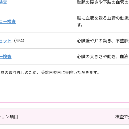
検査
動脈の硬さや下肢の血管の
脳に血液を送る血管の動脈
コー検査
す。
セット
（※4）
心臓壁や弁の動き、不整脈
ー検査
心臓の大きさや動き、血液
器具の取り外しのため、受診日翌日に来院いただきます。
ション項目
検査で