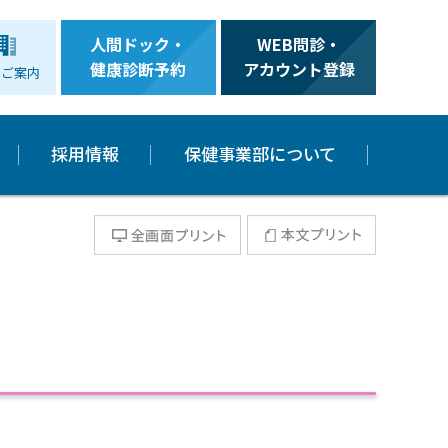
人間ドック・
WEB問診・
健康診断予約
アカウント登録
のご案内
採用情報
保健事業部について
全画面プリント
本文プリント