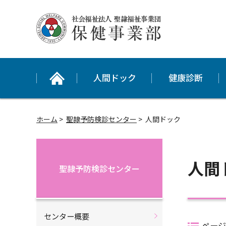
グ
本
ロ
フ
ロ
文
ー
ッ
ー
へ
カ
タ
バ
ル
ー
ル
ナ
へ
ナ
ビ
人間ドック
健康診断
ビ
ゲ
ゲ
ー
ー
シ
シ
ョ
ホーム
>
聖隷予防検診センター
>
人間ドック
ョ
ン
ン
へ
へ
人間
聖隷予防検診センター
センター概要
ページ