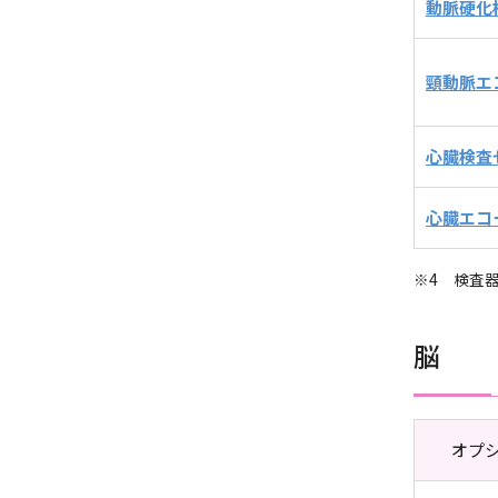
動脈硬化
頸動脈エ
心臓検査
心臓エコ
※4 検査
脳
オプ