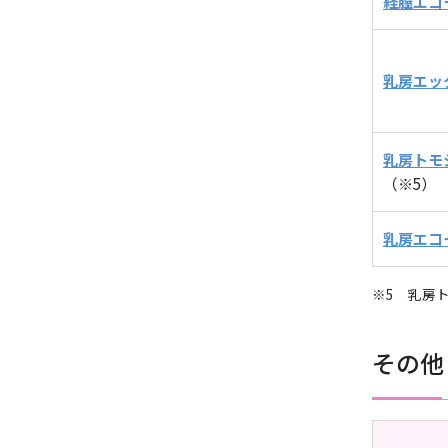
経膣エコ
乳房エッ
乳房トモ
（※5）
乳房エコ
※5 乳房
その他