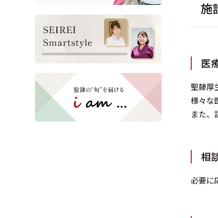
施
医
聖隷厚
様々な
また、
相
必要に