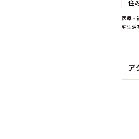
住
医療・
宅生活
ア