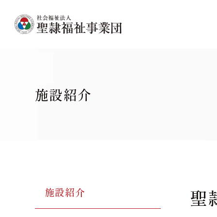
グ
本
ロ
フ
ロ
文
ー
ッ
ー
へ
カ
タ
バ
ル
ー
ル
ナ
へ
ナ
ビ
ビ
ゲ
施設紹介
ゲ
ー
ー
シ
シ
ョ
ョ
ン
ン
へ
へ
聖
施設紹介