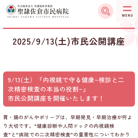
グ
本
ロ
フ
ロ
文
ー
ッ
MENU
ー
へ
カ
タ
バ
ル
ー
2025/9/13(土)市民公開講座
ル
ナ
へ
ナ
ビ
ビ
ゲ
ゲ
ー
ー
シ
9/13(土）『内視鏡で守る健康~検診と二
シ
ョ
次精密検査の本当の役割~』
ョ
ン
市民公開講座を開催いたします！
ン
へ
へ
胃・腸のがんやポリープは、早期発見・早期治療が何よ
り大切です。“健康診断や人間ドックの内視鏡検
査”と“病院での二次精密検査”の重要性についてわかり