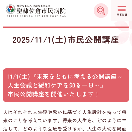
グ
本
ロ
フ
ロ
文
ー
ッ
MENU
ー
へ
カ
タ
バ
ル
ー
2025/11/1(土)市民公開講座
ル
ナ
へ
ナ
ビ
ビ
ゲ
ゲ
ー
ー
シ
11/1(土)『未来をともに考える公開講座～
シ
ョ
人生会議と緩和ケアを知る一日～』
ョ
ン
市民公開講座を開催いたします！
ン
へ
へ
人はそれぞれ人生観や思いに基づく人生設計を持って将
来のことを考えています。将来の人生を、どのように生
活して、どのような医療を受けるか、人生の大切な局面