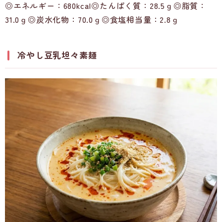
◎エネルギー：680kcal◎たんぱく質：28.5ｇ◎脂質：
31.0ｇ◎炭水化物：70.0ｇ◎食塩相当量：2.8ｇ
冷やし豆乳坦々素麺