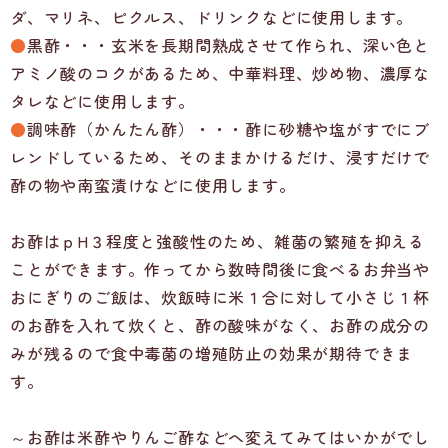
ダ、マリネ、ピクルス、ドリンクなどに使用します。
●
黒酢・・・玄米を長期間熟成させて作られ、深い色と
アミノ酸のコクがあるため、中華料理、炒め物、濃厚な
タレなどに使用します。
●
調味酢（かんたん酢）・・・酢に砂糖や塩がすでにブ
レンドしているため、そのままかけるだけ、浸すだけで
酢の物や南蛮漬けなどに使用します。
お酢はｐH３程度と強酸性のため、雑菌の繁殖を抑える
ことができます。作ってから数時間後に食べるお弁当や
おにぎりのご飯は、炊飯時に米１合に対して小さじ１杯
のお酢を入れて炊くと、酢の酸味がなく、お酢の成分の
みが残るので食中毒菌の増殖防止の効果が期待できま
す。
～お酢は米酢やりんご酢などへ変えてみてはいかがでし