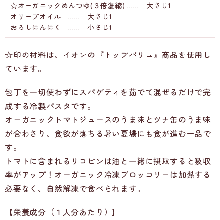
☆オーガニックめんつゆ(３倍濃縮) …… 大さじ1
オリーブオイル …… 大さじ1
おろしにんにく …… 小さじ1
☆印の材料は、イオンの『トップバリュ』商品を使用し
ています。
包丁を一切使わずにスパゲティを茹でて混ぜるだけで完
成する冷製パスタです。
オーガニックトマトジュースのうま味とツナ缶のうま味
が合わさり、食欲が落ちる暑い夏場にも食が進む一品で
す。
トマトに含まれるリコピンは油と一緒に摂取すると吸収
率がアップ！オーガニック冷凍ブロッコリーは加熱する
必要なく、自然解凍で食べられます。
【栄養成分（１人分あたり）】