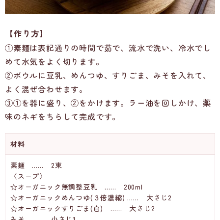
【作り方】
①素麺は表記通りの時間で茹で、流水で洗い、冷水でし
めて水気をよく切ります。
②ボウルに豆乳、めんつゆ、すりごま、みそを入れて、
よく混ぜ合わせます。
③①を器に盛り、②をかけます。ラー油を回しかけ、薬
味のネギをちらして完成です。
材料
素麺 …… 2束
〈スープ〉
☆オーガニック無調整豆乳 …… 200ml
☆オーガニックめんつゆ(３倍濃縮) …… 大さじ2
☆オーガニックすりごま(白) …… 大さじ2
みそ …… 小さじ1