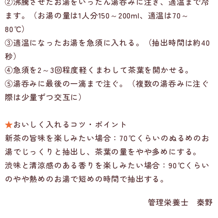
②沸騰させたお湯をいったん湯呑みに注ぎ、適温まで冷
ます。（お湯の量は1人分150～200ml、適温は70～
80℃）
③適温になったお湯を急須に入れる。（抽出時間は約40
秒）
④急須を2～3回程度軽くまわして茶葉を開かせる。
⑤湯呑みに最後の一滴まで注ぐ。（複数の湯呑みに注ぐ
際は少量ずつ交互に）
★
おいしく入れるコツ・ポイント
新茶の旨味を楽しみたい場合：70℃くらいのぬるめのお
湯でじっくりと抽出し、茶葉の量をやや多めにする。
渋味と清涼感のある香りを楽しみたい場合：90℃くらい
のやや熱めのお湯で短めの時間で抽出する。
管理栄養士 秦野