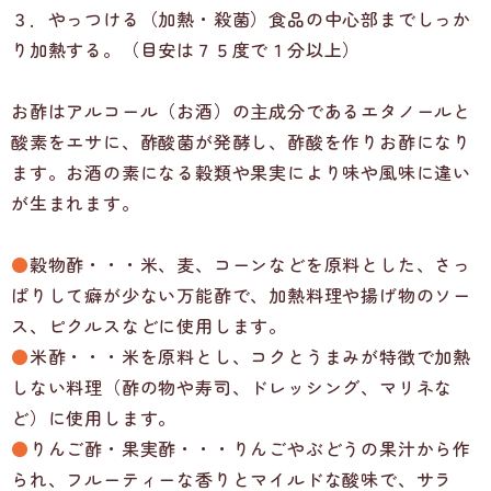
３．やっつける（加熱・殺菌）食品の中心部までしっか
り加熱する。（目安は７５度で１分以上）
お酢はアルコール（お酒）の主成分であるエタノールと
酸素をエサに、酢酸菌が発酵し、酢酸を作りお酢になり
ます。お酒の素になる穀類や果実により味や風味に違い
が生まれます。
●
穀物酢・・・米、麦、コーンなどを原料とした、さっ
ぱりして癖が少ない万能酢で、加熱料理や揚げ物のソー
ス、ピクルスなどに使用します。
●
米酢・・・米を原料とし、コクとうまみが特徴で加熱
しない料理（酢の物や寿司、ドレッシング、マリネな
ど）に使用します。
●
りんご酢・果実酢・・・りんごやぶどうの果汁から作
られ、フルーティーな香りとマイルドな酸味で、サラ