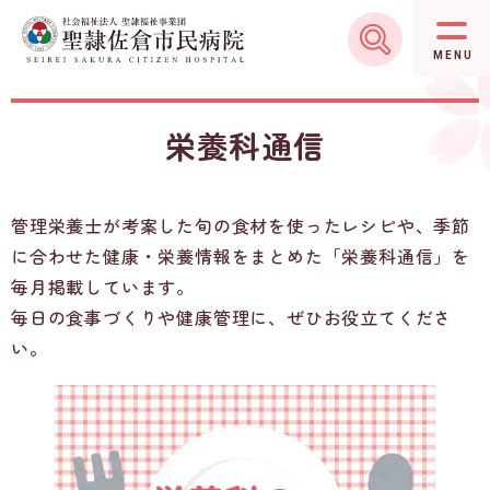
グ
本
ロ
フ
ロ
文
ー
ッ
MENU
ー
へ
カ
タ
バ
ル
ー
栄養科通信
ル
ナ
へ
ナ
ビ
ビ
ゲ
管理栄養士が考案した旬の食材を使ったレシピや、季節
ゲ
ー
に合わせた健康・栄養情報をまとめた「栄養科通信」を
ー
シ
毎月掲載しています。
シ
ョ
毎日の食事づくりや健康管理に、ぜひお役立てくださ
ョ
ン
い。
ン
へ
へ