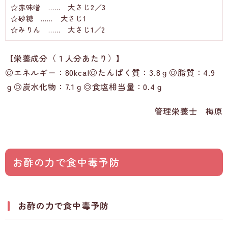
☆赤味噌 …… 大さじ2／3
☆砂糖 …… 大さじ1
☆みりん …… 大さじ1／2
【栄養成分（１人分あたり）】
◎エネルギー：80kcal◎たんぱく質：3.8ｇ◎脂質：4.9
ｇ◎炭水化物：7.1ｇ◎食塩相当量：0.4ｇ
管理栄養士 梅原
お酢の力で食中毒予防
お酢の力で食中毒予防