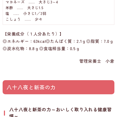
マヨネーズ …… 大さじ3～4
米酢 …… 大さじ1.5
塩 …… 小さじ1／2弱
こしょう …… 少々
【栄養成分（１人分あたり）】
◎エネルギー：63kcal◎たんぱく質：2.1ｇ◎脂質：7.0ｇ
◎炭水化物：8.8ｇ◎食塩相当量：0.5ｇ
管理栄養士 小倉
八十八夜と新茶の力
八十八夜と新茶の力～おいしく取り入れる健康習
慣～