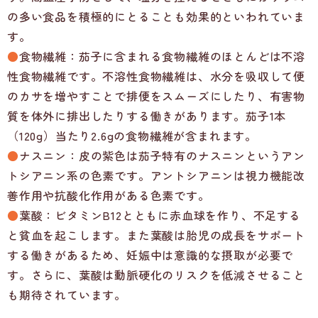
の多い食品を積極的にとることも効果的といわれていま
す。
●
食物繊維：茄子に含まれる食物繊維のほとんどは不溶
性食物繊維です。不溶性食物繊維は、水分を吸収して便
のカサを増やすことで排便をスムーズにしたり、有害物
質を体外に排出したりする働きがあります。茄子1本
（120g）当たり2.6gの食物繊維が含まれます。
●
ナスニン：皮の紫色は茄子特有のナスニンというアン
トシアニン系の色素です。アントシアニンは視力機能改
善作用や抗酸化作用がある色素です。
●
葉酸：ビタミンB12とともに赤血球を作り、不足する
と貧血を起こします。また葉酸は胎児の成長をサポート
する働きがあるため、妊娠中は意識的な摂取が必要で
す。さらに、葉酸は動脈硬化のリスクを低減させること
も期待されています。