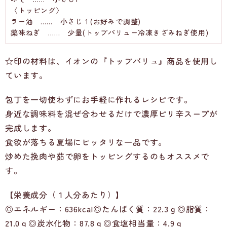
〈トッピング〉
ラー油 …… 小さじ１(お好みで調整)
薬味ねぎ …… 少量(トップバリュー冷凍きざみねぎ使用)
☆印の材料は、イオンの『トップバリュ』商品を使用し
ています。
包丁を一切使わずにお手軽に作れるレシピです。
身近な調味料を混ぜ合わせるだけで濃厚ピリ辛スープが
完成します。
食欲が落ちる夏場にピッタリな一品です。
炒めた挽肉や茹で卵をトッピングするのもオススメで
す。
【栄養成分（１人分あたり）】
◎エネルギー：636kcal◎たんぱく質：22.3ｇ◎脂質：
21.0ｇ◎炭水化物：87.8ｇ◎食塩相当量：4.9ｇ