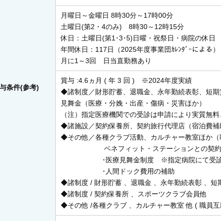
月曜日～金曜日 8時30分～17時00分
土曜日(第2・4のみ) 8時30～12時15分
休日：土曜日(第1･3･5)日曜・祝祭日・病院の休
年間休日：117日（2025年度事業団ｶﾚﾝﾀﾞｰによる
月に1～3回 日当直勤務あり
賞与 :4.6ヵ月 ( 年 3 回 ) ※2024年度実績
与条件(参考)
◆諸制度／財形貯蓄、退職金、永年勤続表彰、短期
見舞金（医療・分娩・出産・傷病・災害ほか）
（注）指定医療機関での受診は申請により実質無料
◆諸施設／契約保養所、契約旅行代理店（宿泊費補
◆その他／各種クラブ活動、カルチャー教室ほか（
ベネフィット・ステーションとの契約によ
･医療見舞金制度 ※指定病院にて受診 ･ 
･人間ドック費用の補助
◆諸制度 / 財形貯蓄 、退職金 、永年勤続表彰 、
◆諸制度 / 契約保養所 、スポーツクラブ会員他
◆その他 /各種クラブ 、カルチャー教室 他 ( 職員互