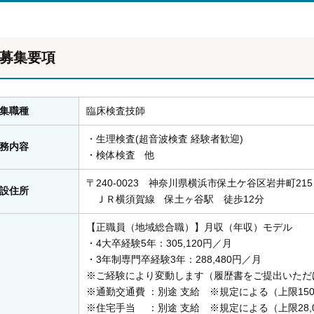
募集要項
集職種
臨床検査技師
・生理検査(超音波検査 経験者歓迎)
務内容
・検体検査 他
〒240-0023 神奈川県横浜市保土ケ谷区岩井町21
設住所
ＪＲ横須賀線 保土ヶ谷駅 徒歩12分
【正職員（地域総合職）】月収（年収）モデル
・4大卒経験5年：305,120円／月
・3年制専門卒経験3年：288,480円／月
※ご経験により変動します（履歴書をご提出いただ
※通勤交通費 ：別途 支給 ※規定による（上限150
※住宅手当 ：別途 支給 ※規定による（上限28,