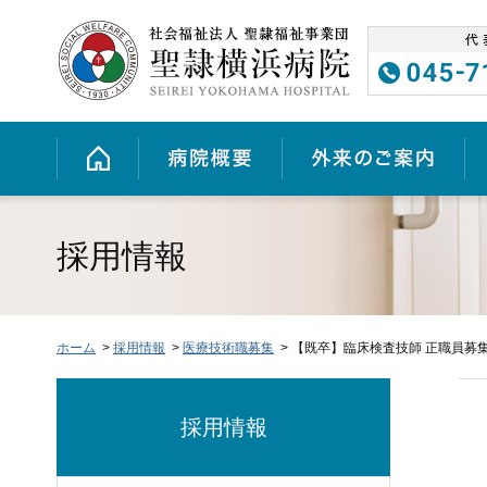
グ
本
ロ
フ
ロ
文
ー
ッ
ー
へ
カ
タ
バ
ル
ー
ル
ナ
へ
ホーム
病院概要
外来のご案内
ナ
ビ
ビ
ゲ
ゲ
ー
ー
シ
シ
ョ
採用情報
ョ
ン
ン
へ
へ
ホーム
>
採用情報
>
医療技術職募集
> 【既卒】臨床検査技師 正職員募
採用情報