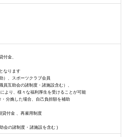
日
）
貸付金、
となります
助）、スポーツクラブ会員
職員互助会の諸制度・諸施設含む）、
り、様々な福利厚生を受けることが可能
分娩した場合、自己負担額を補助
短期貸付金 、再雇用制度
助会の諸制度 ･ 諸施設を含む )