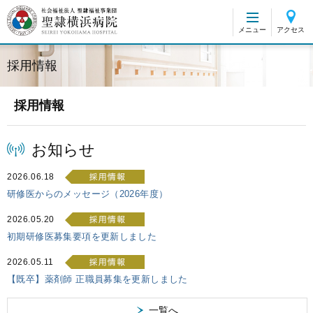
グ
本
ロ
フ
ロ
文
ー
ッ
メニュー
アクセス
ー
へ
カ
タ
バ
ル
ー
採用情報
ル
ナ
へ
ナ
ビ
ビ
ゲ
採用情報
ゲ
ー
ー
シ
お知らせ
シ
ョ
ョ
ン
2026.06.18
ン
へ
研修医からのメッセージ（2026年度）
へ
2026.05.20
初期研修医募集要項を更新しました
2026.05.11
【既卒】薬剤師 正職員募集を更新しました
一覧へ