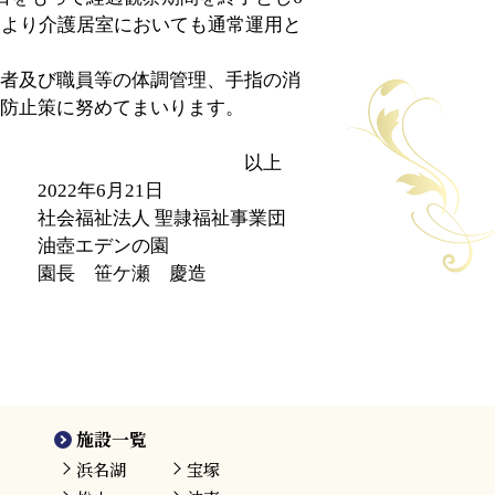
日より介護居室においても通常運用と
者及び職員等の体調管理、手指の消
防止策に努めてまいります。
上
月21日
隷福祉事業団
ンの園
瀬 慶造
施設一覧
浜名湖
宝塚