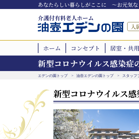
あなたらしい暮らしがここに ～お元気な
介護付有料老人ホーム
入
ホーム
コンセプト
居室・共
新型コロナウイルス感染症
エデンの園トップ
油壺エデンの園トップ
スタッフ
新型コロナウイルス感