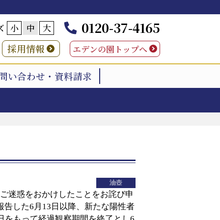
0120-37-4165
ズ
小
中
大
採用情報
エデンの園トップへ
問い合わせ・資料請求
）
油壺
ご迷惑をおかけしたことをお詫び申
告した6月13日以降、新たな陽性者
日をもって経過観察期間を終了とし6