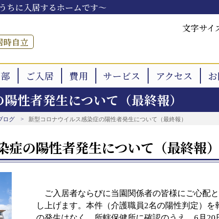
うちに入居するホームです～
文字サイ
居時自立
用部
ご入居
費用
サービス
アクセス
お
の陽性者発生について（最終報）
ブログ
新型コロナウイルス感染症の陽性者発生について（最終報）
染症の陽性者発生について（最終報
ご入居者ならびに当園関係者の皆様にご心配と
し上げます。本件（介護職員2名の陽性判定）を報
の発生はなく、所轄保健所に確認のうえ、6月20