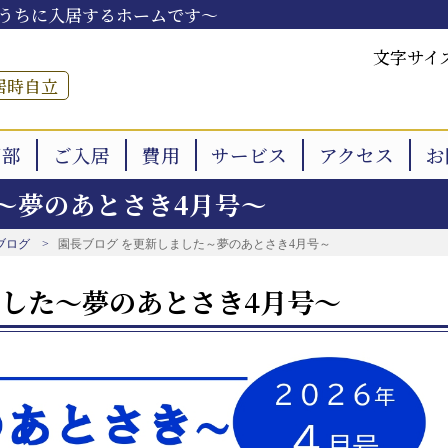
うちに入居するホームです～
文字サイ
居時自立
用部
ご入居
費用
サービス
アクセス
お
～夢のあとさき4月号～
ブログ
園長ブログ を更新しました～夢のあとさき4月号～
ました～夢のあとさき4月号～