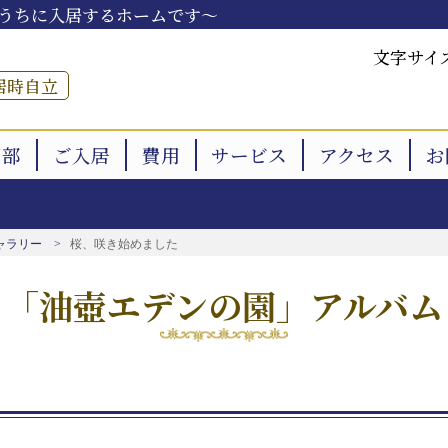
うちに入居するホームです～
文字サイ
居時自立
用部
ご入居
費用
サービス
アクセス
お
ャラリー
桜、咲き始めました
「油壺エデンの園」アルバム