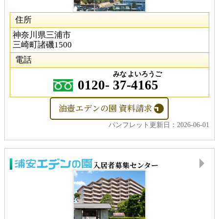
住所
神奈川県三浦市
三崎町諸磯1500
電話
みな
よいろうご
0120-
37
-
4165
油壺エデンの園 資料請求
パンフレット更新日：2026-06-01
入居者募集センター