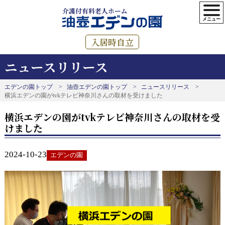
介護付有料老人ホーム
入居時自立
ニュースリリース
エデンの園トップ
油壺エデンの園トップ
ニュースリリース
横浜エデンの園がtvkテレビ神奈川さんの取材を受けました
横浜エデンの園がtvkテレビ神奈川さんの取材を受
けました
2024-10-23
エデンの園