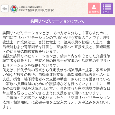
訪問リハビリテーションについて
訪問リハビリテーションとは、その方が自分らしく暮らすために、
自宅にてリハビリテーションの立場から行う支援のことです。理学
療法士、作業療法士、言語聴覚士は、健康状態を把握した上で、生
活機能および背景因子を評価し、家族等への直接支援と、関連職種
への助言等の間接支援を行います。
当院の訪問リハビリテーションは、袋井市内を中心とした介護保険
認定者を対象とし、当院所属の療法士が実際の生活環境の中でリハ
ビリテーションを提供しています。
例えば、転倒予防の視点から住宅改修や福祉用具の提案、家事や買
い物など役割の獲得、自動車運転支援、高次脳機能障害者への生活
支援、摂食・嚥下障害者への支援や助言、さらには介護されている
ご家族へ負担軽減のための介護指導などを行っています。主に、当
院の回復期病棟を退院された方が、住み慣れた家や地域で快適な日
常生活を送ることができるように支援させて頂いております。
ご依頼・ご相談ごとがありましたら、「訪問リハビリテーション
依頼・相談用紙」に必要事項をご記入のうえ、お申込みをお願いし
ます。