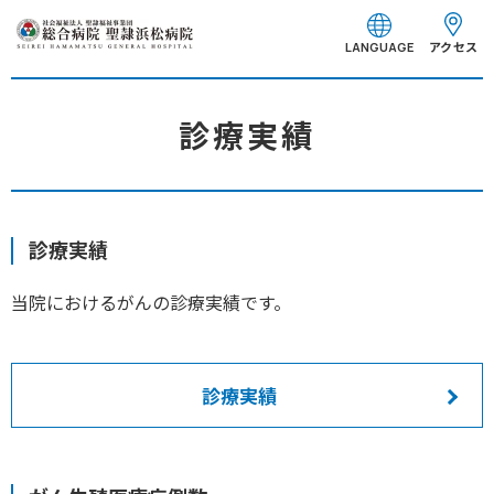
グ
本
フ
ロ
文
ッ
アクセス
LANGUAGE
ー
へ
タ
バ
ー
ル
へ
診療実績
ナ
ビ
ゲ
ー
診療実績
シ
ョ
当院におけるがんの診療実績です。
ン
へ
診療実績