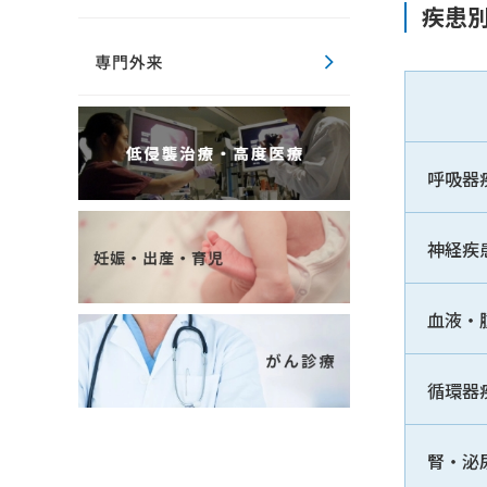
疾患
呼吸器
神経疾
血液・
循環器
腎・泌