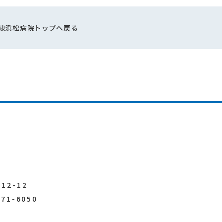
隷浜松病院トップへ戻る
2-12
471-6050