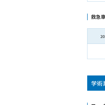
救急
2
学術