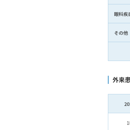
眼科疾
その他
外来
2
1