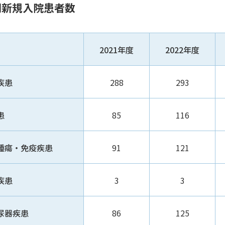
別新規入院患者数
2021年度
2022年度
疾患
288
293
患
85
116
腫瘍・免疫疾患
91
121
疾患
3
3
尿器疾患
86
125