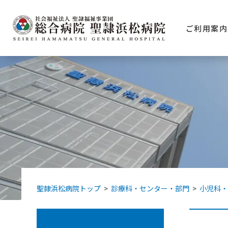
グ
本
フ
ロ
文
ッ
ご利用案内
ー
へ
タ
バ
ー
ル
へ
ナ
ビ
ゲ
ー
シ
ョ
ン
へ
聖隷浜松病院トップ
>
診療科・センター・部門
>
小児科・