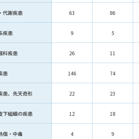
・代謝疾患
63
86
系疾患
9
5
喉科疾患
26
11
疾患
146
74
疾患、先天奇形
22
23
皮下組織の疾患
12
18
熱傷・中毒
4
9