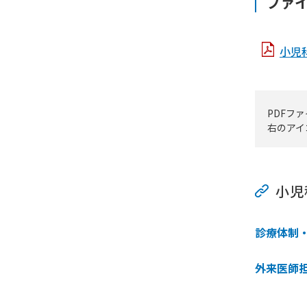
ファ
小児科
PDFフ
右のアイ
小児
診療体制
外来医師