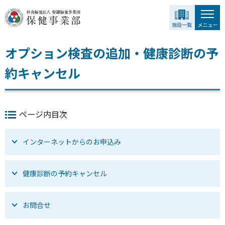
グ
本
ロ
フ
ロ
文
ー
ッ
ー
へ
カ
タ
バ
ル
ー
オプション検査の追加・健康診断の予
ル
ナ
へ
ナ
ビ
約キャンセル
ビ
ゲ
ゲ
ー
ー
シ
ページ内目次
シ
ョ
ョ
ン
ン
へ
インターネットからのお申込み
へ
健康診断の予約キャンセル
お問合せ