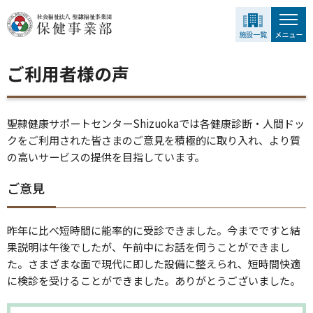
グ
本
ロ
フ
ロ
文
ー
ッ
ー
へ
カ
タ
バ
ル
ー
ご利用者様の声
ル
ナ
へ
ナ
ビ
ビ
ゲ
聖隷健康サポートセンター
Shizuoka
では各健康診断・人間ドッ
ゲ
ー
クをご利用された皆さまのご意見を積極的に取り入れ、より質
ー
シ
の高いサービスの提供を目指しています。
シ
ョ
ョ
ン
ご意見
ン
へ
へ
昨年に比べ短時間に能率的に受診できました。今までですと結
果説明は午後でしたが、午前中にお話を伺うことができまし
た。さまざまな面で現代に即した設備に整えられ、短時間快適
に検診を受けることができました。ありがとうございました。